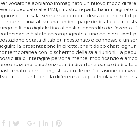
Per Vodafone abbiamo immaginato un nuovo modo di fare me
evento dedicato alle PMI, il nostro reparto ha immaginato 
ogni ospite in sala, senza mai perdere di vista il concept di
atterrare gli invitati su una landing page dedicata alla registra
lungo la filiera digitale fino al desk di accredito dell’evento. D
partecipante è stato accompagnato a uno dei dieci tavoli pr
postazione dotata di tablet incastonato e connesso a un serv
seguire la presentazione in diretta, chart dopo chart, ognuno
contemporanea con lo schermo della sala riunioni. La peculia
possibilità di interagire personalmente, modificando e arricc
presentazione, caratterizzata da divertenti pause dedicate 
trasformato un meeting istituzionale nell’occasione per vivere 
il valore aggiunto che la differenzia dagli altri player di merc