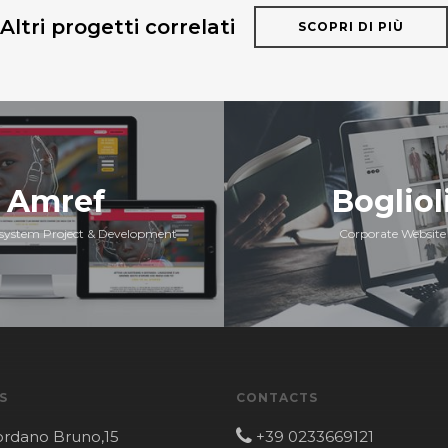
Altri progetti correlati
SCOPRI DI PIÙ
Amref
Bogliol
osystem Project & Development
Corporate Website
S
CONTACTS
ordano Bruno,15
+39 0233669121