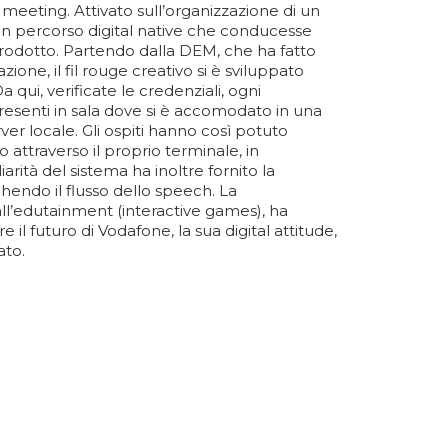
eting. Attivato sull’organizzazione di un
un percorso digital native che conducesse
 prodotto. Partendo dalla DEM, che ha fatto
zione, il fil rouge creativo si è sviluppato
a qui, verificate le credenziali, ogni
esenti in sala dove si è accomodato in una
er locale. Gli ospiti hanno così potuto
 attraverso il proprio terminale, in
rità del sistema ha inoltre fornito la
hendo il flusso dello speech. La
all’edutainment (interactive games), ha
il futuro di Vodafone, la sua digital attitude,
ato.