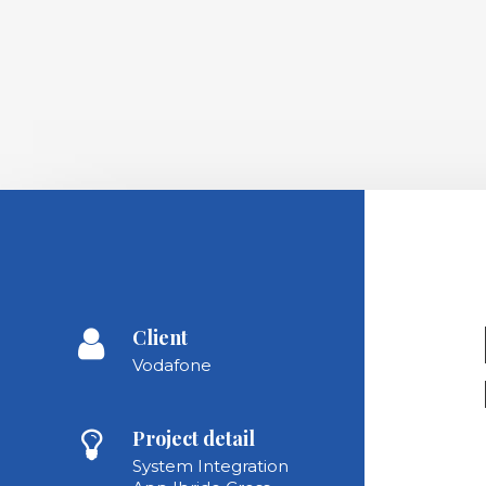
Client
Vodafone
Project detail
System Integration