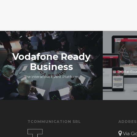
Vodafone Ready
Business
Digital Ec
The Interactive Event Platform
TCOMMUNICATION SRL
ADDRES
Via Gi